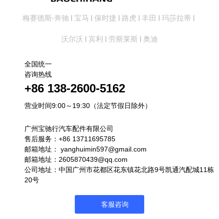
梅赛德斯-奔驰
宝马
保时捷
路虎
丰田
玛莎拉蒂
|
|
|
|
|
|
沃尔沃
宾利
劳斯莱斯
奥迪
|
|
|
全国统一
咨询热线
+86 138-2600-5162
营业时间9:00～19:30（法定节假日除外）
广州宝驰行汽车配件有限公司
售后服务：+86 13711695785
邮箱地址：
yanghuimin597@gmail.com
邮箱地址：2605870439@qq.com
公司地址：中国广州市花都区花东镇花北路9号凯通汽配城11栋
20号
客服咨询