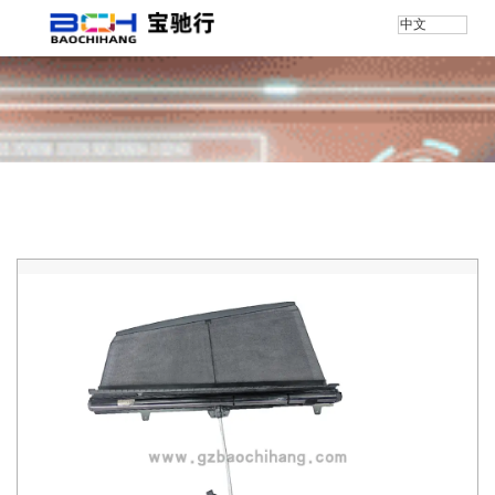
中文
首页
/
产品
/
保时捷
/
底盘号/971